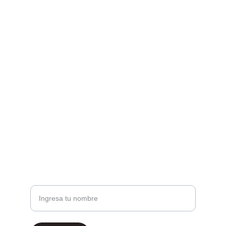
Contacto
Estamos aquí para ayudarte
SÍGUENOS
gimnasiosproforma@gmail.com
+54 9 261 262 8929
UBICACIÓN
Nombre